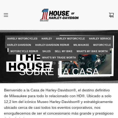
S
a
l
t
a
r
a
HARELY MOTORCYCLES
HARLEY
HARLEY MOTORCYCLE
HARLEY SERVICE
l
HARLEY-DAVIDSON
HARLEY-DAVIDSON REPAIR
MILWAUKEE
MOTORCYCLE
c
MOTORCYCLE REPAIR
SALES
SELL MY BIKE
WHAT'S MY BIKE WORTH
o
WHAT'S MY TRADE WORTH
n
March 08, 2023
2 min de lectura
t
SOBRE LA CASA
e
n
i
d
Bienvenido a la Casa de Harley-Davidson®, el destino definitivo
o
de Milwaukee para todo lo relacionado con HD®. Ubicado a solo
12,2 km del icónico Museo Harley-Davidson® y estratégicamente
ubicado cerca de casi todos los eventos corporativos, nos
enorgullecemos de ser el concesionario más grande y prestigioso