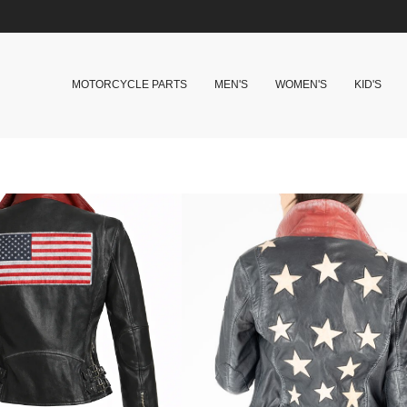
MOTORCYCLE PARTS
MEN'S
WOMEN'S
KID'S